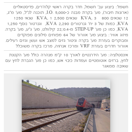
חשמל: ביצוע עב' חשמל, חדר בקרה ראשי קלוז'רים, פדיסטאליים
(ארונות חיבור), מע' בקרת מבנה כ-5,000 .I.O, תוכנה לנ"ל, מע' מ"ג,
12 שנאים 800 KVA, 3 שנאים 2,500 KVA, 1 שנאי 1250
KVA, כמות של 3 יח' גנרטורים 2,290 KVA, וגנרטור נוסף 1,250
KVA, כמו כן מע' STEP-UP מ-0.4;22 קילוולט, מע' ג"ע, מע' בקרה.
מיזוג אוויר: ביצוע מע' אוורור של 64 מפוחים סילונים מפוקדים
ומבוקרים בעזרת מע' בקרה וניטור גזים למצב אש ועשן וגזים רעילים.
אוורור חדרים בעזרת VRF ומרכז אנרגיה, מרכז בקרה משוכלל
אינסטלציה: מע' הידרנטיים לאורך 10 ק"מ מנהרה כולל מע' הקטנת
לחץ, ברזים אוטומטיים ועמדות כיבוי אש, כמו כן מע' הגברת לחץ עם
שאיבה ממאגר