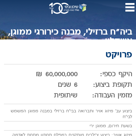
דלג
לתו
המר
ביה"ח ברזילי, מבנה כירורגי ממוגן,
אשקלון
פרויקט
היקף כספי:
60,000,000 ₪
תקופת ביצוע:
6 שנים
מזמין העבודה:
שיתופית
ביצוע עב' מיזוג אויר ותברואה בבי"ח ברזילי במבנה ממוגן המשמש
לבי"ח
בשעת חירום, ממוגן ירי
מיזוג אוויר: ביצוע צ'ילרים מותקנים במפלס תחתון מתחת לאדמה,