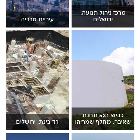
מרכז ניהול תנועה,
ירושלים
עיריית טבריה
כביש 531 תחנת
שאיבה, מחלף שמריהו
רד בינת, ירושלים